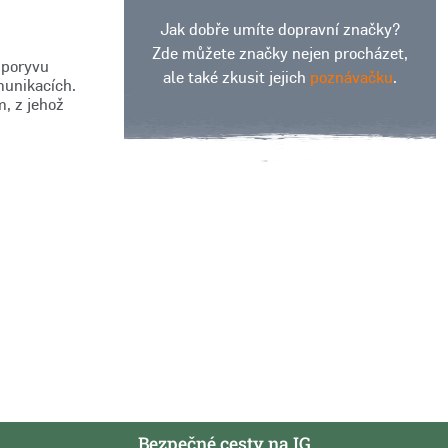
Jak dobře umíte dopravní značky?
Zde můžete značky nejen procházet,
 poryvu
ale také zkusit jejich
poznávačku
.
munikacích.
, z jehož
Bezpečné cesty na IG