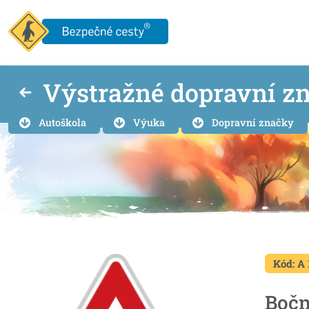
Výstražné dopravní z
Autoškola
Výuka
Dopravní značky
Kód: A 
Bočn