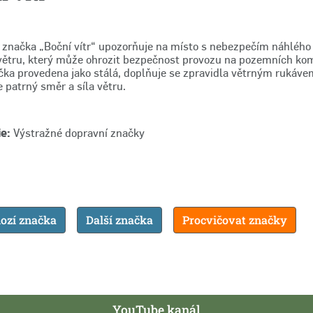
 značka „Boční vítr“ upozorňuje na místo s nebezpečím náhlého
větru, který může ohrozit bezpečnost provozu na pozemních ko
čka provedena jako stálá, doplňuje se zpravidla větrným rukávem
 patrný směr a síla větru.
e:
Výstražné dopravní značky
ozí značka
Další značka
Procvičovat značky
YouTube kanál