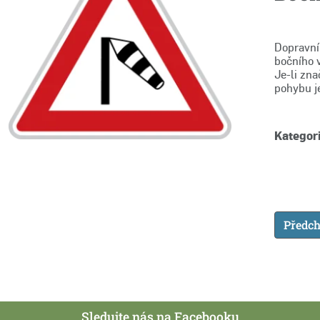
Dopravní
bočního 
Je-li zna
pohybu je
Kategori
Předch
Sledujte nás na Facebooku