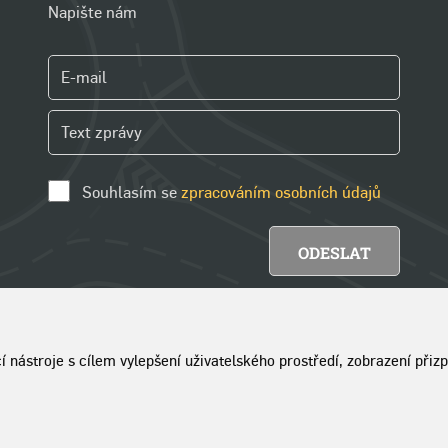
Napište nám
Souhlasím se
zpracováním osobních údajů
cí nástroje s cílem vylepšení uživatelského prostředí, zobrazení př
žívání stránek
|
Správa cookies