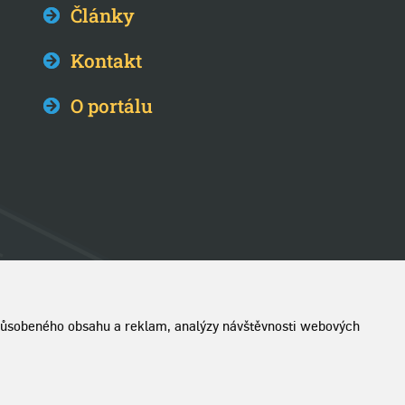
Články
Kontakt
O portálu
izpůsobeného obsahu a reklam, analýzy návštěvnosti webových
Chráněno službou reCAPTCHA
Ochrana soukromí
|
Smluvní podmínky