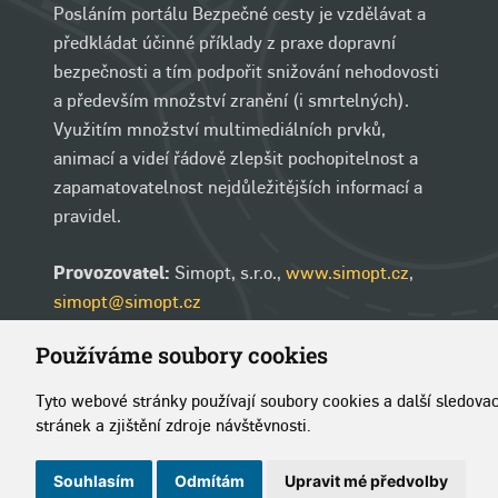
Posláním portálu Bezpečné cesty je vzdělávat a
předkládat účinné příklady z praxe dopravní
bezpečnosti a tím podpořit snižování nehodovosti
a především množství zranění (i smrtelných).
Využitím množství multimediálních prvků,
animací a videí řádově zlepšit pochopitelnost a
zapamatovatelnost nejdůležitějších informací a
pravidel.
Provozovatel:
Simopt, s.r.o.,
www.simopt.cz
,
simopt@simopt.cz
Používáme soubory cookies
Tyto webové stránky používají soubory cookies a další sledova
stránek a zjištění zdroje návštěvnosti.
Copyright © 2014–2026 Simopt, s.r.o.
|
Pravidla pou
Souhlasím
Odmítám
Upravit mé předvolby