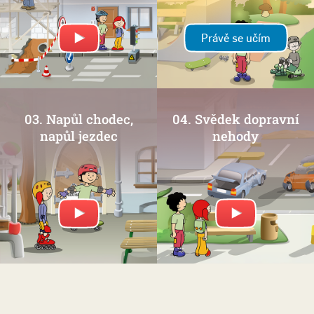
Právě se učím
03. Napůl chodec,
04. Svědek dopravní
napůl jezdec
nehody