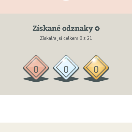
Získané
odznaky
Získal/a jsi celkem
0
z 21
0
0
0