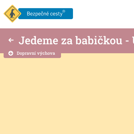
Jedeme za babičkou - 
Dopravní výchova