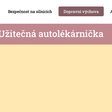
Bezpečnost na silnicích
Dopravní výchova
Užitečná autolékárnička