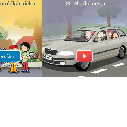
autolékárnička
03. Dlouhá cesta
se učím