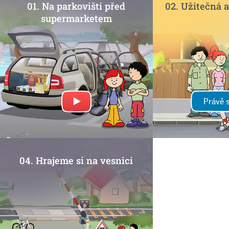
01. Na parkovišti před
02. Užitečná 
supermarketem
Právě 
04. Hrajeme si na vesnici