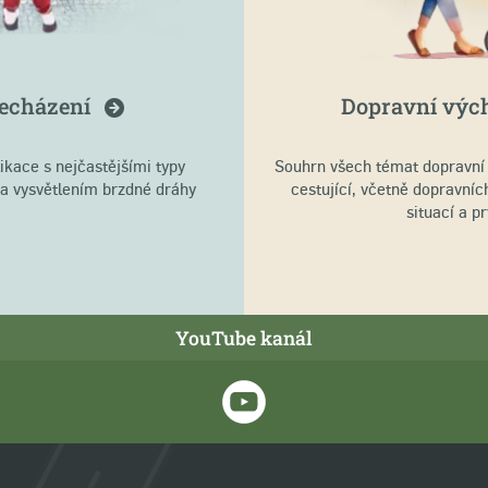
echázení
Dopravní výc
ikace s nejčastějšími typy
Souhrn všech témat dopravní v
 a vysvětlením brzdné dráhy
cestující, včetně dopravníc
situací a p
YouTube kanál