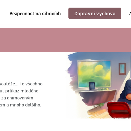
Bezpečnost na silnicích
Dopravní výchova
 soutěže... To všechno
nout průkaz mladého
it za animovaným
kem a mnoho dalšího.