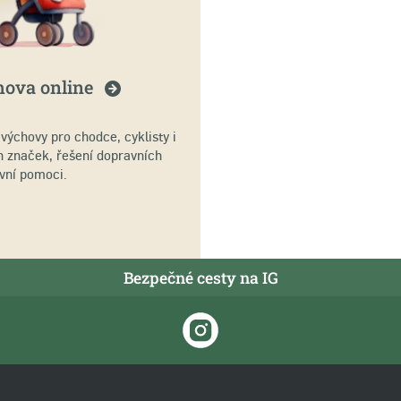
hova
online
ýchovy pro chodce, cyklisty i
h značek, řešení dopravních
rvní pomoci.
Bezpečné cesty na IG